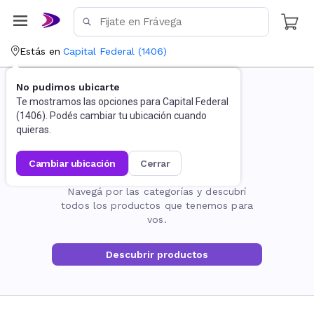
Estás en
Capital Federal
(
1406
)
No pudimos ubicarte
Te mostramos las opciones para
Capital Federal
(
1406
). Podés cambiar tu ubicación cuando
quieras.
cambiar ubicación
cerrar
La página no existe
Navegá por las categorías y descubrí
todos los productos que tenemos para
vos.
Descubrir productos