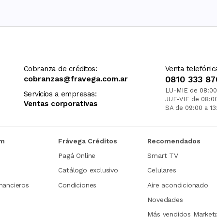
Cobranza de créditos:
Venta telefónic
cobranzas@fravega.com.ar
0810 333 87
LU-MIE de 08:00
Servicios a empresas:
JUE-VIE de 08:0
Ventas corporativas
SA de 09:00 a 13
om
Frávega Créditos
Recomendados
Pagá Online
Smart TV
Catálogo exclusivo
Celulares
nancieros
Condiciones
Aire acondicionado
Novedades
Más vendidos Market