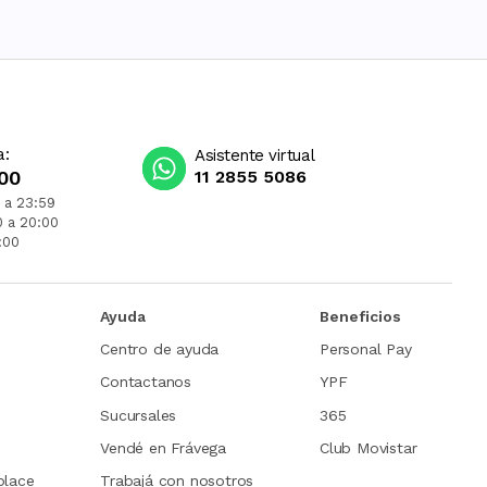
a:
Asistente virtual
00
11 2855 5086
 a 23:59
0 a 20:00
:00
Ayuda
Beneficios
Centro de ayuda
Personal Pay
Contactanos
YPF
Sucursales
365
Vendé en Frávega
Club Movistar
place
Trabajá con nosotros