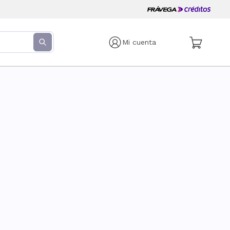
Mi cuenta
s