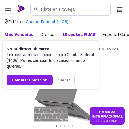
Estás en
Capital Federal
(
1406
)
Más Vendidos
Ofertas
18 cuotas FIJAS
Especial Caf
No pudimos ubicarte
Accesorios de Informática
Fundas, Estuches y Bolsos
Te mostramos las opciones para
Capital Federal
(
1406
). Podés cambiar tu ubicación cuando
quieras.
cambiar ubicación
cerrar