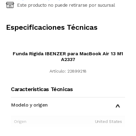
Este producto no puede retirarse por sucursal
Ingresá código postal (sólo números)
CALCULAR
Especificaciones Técnicas
Funda Rigida IBENZER para MacBook Air 13 M1
A2337
Artículo:
22899218
Características Técnicas
Modelo y origen
Origen
United States