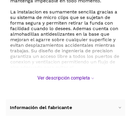
mantenga impecable en todo momento.
La instalacion es sumamente sencilla gracias a
su sistema de micro clips que se sujetan de
forma segura y permiten retirar la funda con
facilidad cuando lo desees. Ademas cuenta con
almohadillas antideslizantes en la base que
mejoran el agarre sobre cualquier superficie y
evitan desplazamientos accidentales mientras
trabajas. Su diseño de ingenieria de precision
garantiza un acceso libre a todos los puertos de
conexion y ventilacion permitiendo un flujo de
aire adecuado para evitar el
sobrecalentamiento.
Ver descripción completa
Esta carcasa es compatible exclusivamente con
los modelos de MacBook Air 13 pulgadas
lanzados entre 2018 y 2021 con chip M1 o
procesador Intel correspondientes a los
numeros de modelo A2337 A2179 y A1932. Por
Información del fabricante
favor verifica el codigo de tu modelo en la parte
inferior de tu laptop antes de realizar la compra
para asegurar una compatibilidad perfecta.