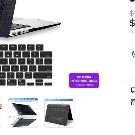
$
$
Prec