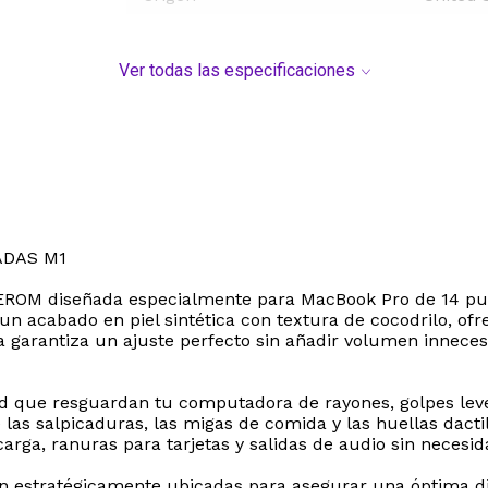
Ver todas las especificaciones
ADAS M1
a KEROM diseñada especialmente para MacBook Pro de 14 p
un acabado en piel sintética con textura de cocodrilo, ofr
a garantiza un ajuste perfecto sin añadir volumen innecesa
dad que resguardan tu computadora de rayones, golpes le
 las salpicaduras, las migas de comida y las huellas dactil
carga, ranuras para tarjetas y salidas de audio sin necesid
n estratégicamente ubicadas para asegurar una óptima dis