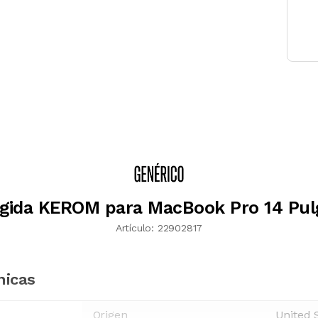
igida KEROM para MacBook Pro 14 Pul
Artículo:
22902817
nicas
Origen
United 