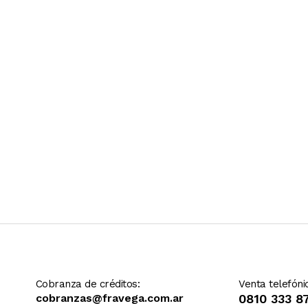
Ver más contenido
Cobranza de créditos:
Venta telefóni
cobranzas@fravega.com.ar
0810 333 8