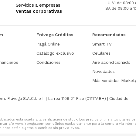
LU-VI de 08:00 
Servicios a empresas:
SA de 09:00 a 1
Ventas corporativas
om
Frávega Créditos
Recomendados
Pagá Online
Smart TV
Catálogo exclusivo
Celulares
nancieros
Condiciones
Aire acondicionado
Novedades
Más vendidos Market
com.
Frávega S.A.C.I. e I. | Larrea 1106 2° Piso (C1117ABH) | Ciudad de
blicados está sujeta a la verificación de stock. Los precios online y los planes de
m.ar y/o www.fravega.com son válidos exclusivamente para la compra vía intern
iones están sujetas a cambios sin previo aviso.