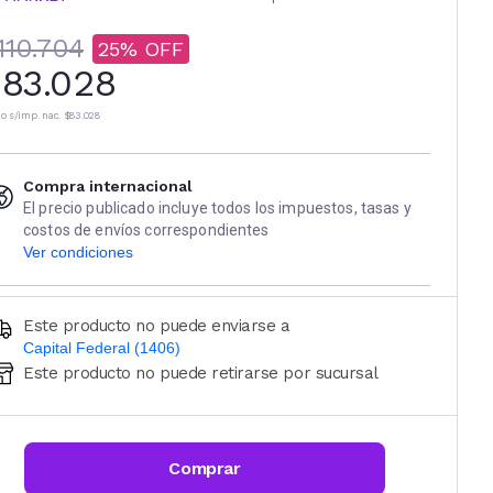
110.704
25
83.028
io s/imp. nac.
$83.028
Compra internacional
El precio publicado incluye todos los impuestos, tasas y
costos de envíos correspondientes
Ver condiciones
Este producto no puede enviarse a
Capital Federal (1406)
Este producto no puede retirarse por sucursal
Ingresá código postal (sólo números)
CALCULAR
Comprar