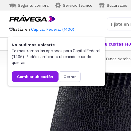
Seguí tu compra
Servicio técnico
Sucursales
Estás en
Capital Federal
(
1406
)
Categorías
Más Vendidos
Ofertas
18 cuotas FI
No pudimos ubicarte
Te mostramos las opciones para
Capital Federal
(
1406
). Podés cambiar tu ubicación cuando
Frávega
Informática
Accesorios de Informática
Funda Notebo
quieras.
cambiar ubicación
cerrar