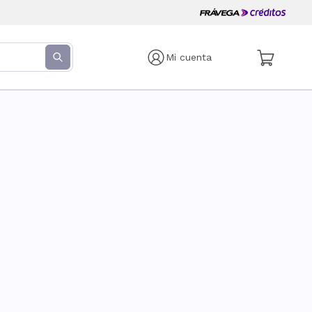
Mi cuenta
s