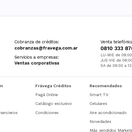
Cobranza de créditos:
Venta telefónic
cobranzas@fravega.com.ar
0810 333 87
LU-MIE de 08:00
Servicios a empresas:
JUE-VIE de 08:0
Ventas corporativas
SA de 09:00 a 13
om
Frávega Créditos
Recomendados
Pagá Online
Smart TV
Catálogo exclusivo
Celulares
nancieros
Condiciones
Aire acondicionado
Novedades
Más vendidos Market