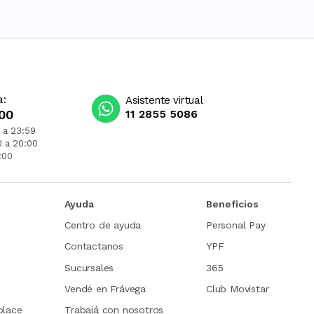
a:
Asistente virtual
00
11 2855 5086
 a 23:59
0 a 20:00
:00
Ayuda
Beneficios
Centro de ayuda
Personal Pay
Contactanos
YPF
Sucursales
365
Vendé en Frávega
Club Movistar
place
Trabajá con nosotros