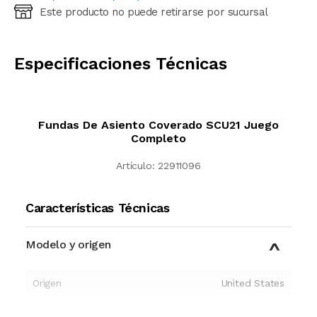
Este producto no puede retirarse por sucursal
Ingresá código postal (sólo números)
CALCULAR
Especificaciones Técnicas
Fundas De Asiento Coverado SCU21 Juego
Completo
Artículo:
22911096
Características Técnicas
Modelo y origen
Origen
United States