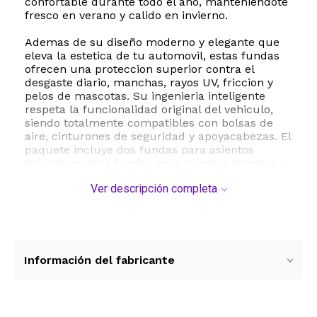
confortable durante todo el año, manteniendote
fresco en verano y calido en invierno.
Ademas de su diseño moderno y elegante que
eleva la estetica de tu automovil, estas fundas
ofrecen una proteccion superior contra el
desgaste diario, manchas, rayos UV, friccion y
pelos de mascotas. Su ingenieria inteligente
respeta la funcionalidad original del vehiculo,
siendo totalmente compatibles con bolsas de
aire, cinturones de seguridad y apoyacabezas. El
paquete incluye dos fundas para asientos
delanteros, tres fundas para asientos traseros y
un manual detallado para una instalacion
Ver descripción completa
sencilla y segura.
ESTE PRODUCTO VIENE DE USA DENTRO DEL
MARCO DEL SERVICIO "PUERTA A PUERTA" QUE
RIGE PARA LOS ENVíOS POSTALES
INTERNACIONALES.
Información del fabricante
RECIBIRA EL PRODUCTO ENTRE 10 Y 12 DIAS
DESPUES DE SU COMPRA.