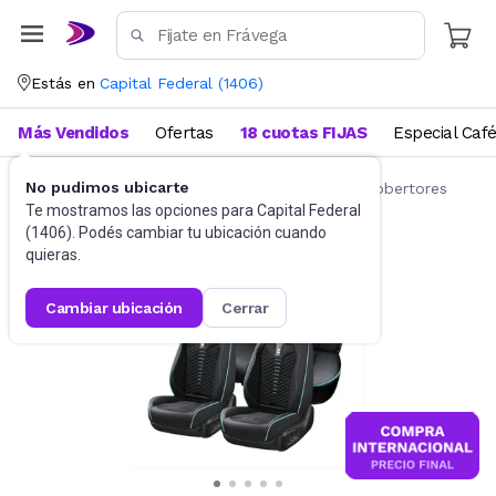
Estás en
Capital Federal
(
1406
)
Más Vendidos
Ofertas
18 cuotas FIJAS
Especial Caf
No pudimos ubicarte
Accesorios para autos y motos
Fundas y cobertores
Te mostramos las opciones para
Capital Federal
(
1406
). Podés cambiar tu ubicación cuando
quieras.
cambiar ubicación
cerrar