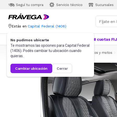
Seguí tu compra
Servicio técnico
Sucursales
Estás en
Capital Federal
(
1406
)
Categorías
Más Vendidos
Ofertas
18 cuotas FI
No pudimos ubicarte
Te mostramos las opciones para
Capital Federal
(
1406
). Podés cambiar tu ubicación cuando
Frávega
Autos, Motos y Otros
Accesorios para autos y motos
quieras.
cambiar ubicación
cerrar