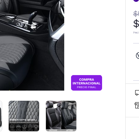
$
$
Prec