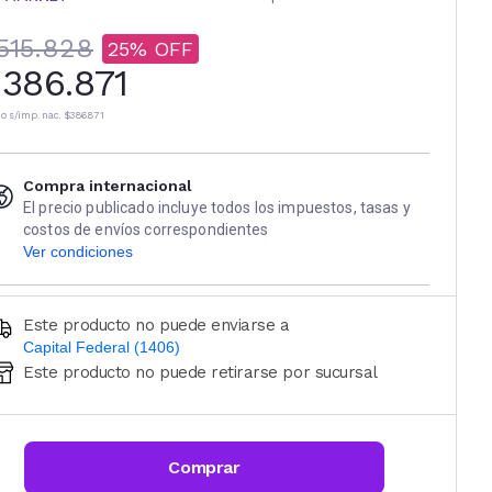
515.828
25
386.871
io s/imp. nac.
$386.871
Compra internacional
El precio publicado incluye todos los impuestos, tasas y
costos de envíos correspondientes
Ver condiciones
Este producto no puede enviarse a
Capital Federal (1406)
Este producto no puede retirarse por sucursal
Ingresá código postal (sólo números)
CALCULAR
Comprar