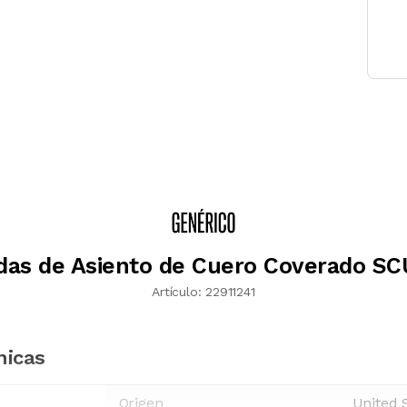
das de Asiento de Cuero Coverado SC
Artículo:
22911241
nicas
Origen
United 