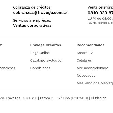
Cobranza de créditos:
Venta telefóni
cobranzas@fravega.com.ar
0810 333 8
LU-VI de 08:00 
Servicios a empresas:
SA de 09:00 a 1
Ventas corporativas
om
Frávega Créditos
Recomendados
Pagá Online
Smart TV
Catálogo exclusivo
Celulares
nancieros
Condiciones
Aire acondicionado
Novedades
Más vendidos Market
com.
Frávega S.A.C.I. e I. | Larrea 1106 2° Piso (C1117ABH) | Ciudad de