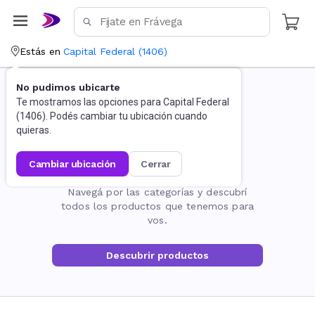
Estás en
Capital Federal
(
1406
)
No pudimos ubicarte
Te mostramos las opciones para
Capital Federal
(
1406
). Podés cambiar tu ubicación cuando
quieras.
cambiar ubicación
cerrar
La página no existe
Navegá por las categorías y descubrí
todos los productos que tenemos para
vos.
Descubrir productos