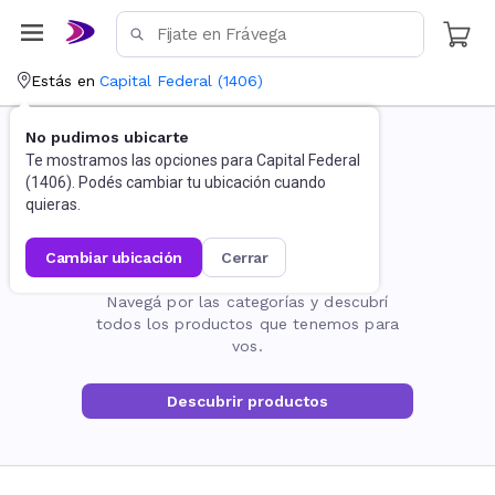
Estás en
Capital Federal
(
1406
)
No pudimos ubicarte
Te mostramos las opciones para
Capital Federal
(
1406
). Podés cambiar tu ubicación cuando
quieras.
cambiar ubicación
cerrar
La página no existe
Navegá por las categorías y descubrí
todos los productos que tenemos para
vos.
Descubrir productos