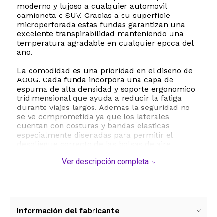
moderno y lujoso a cualquier automovil
camioneta o SUV. Gracias a su superficie
microperforada estas fundas garantizan una
excelente transpirabilidad manteniendo una
temperatura agradable en cualquier epoca del
ano.
La comodidad es una prioridad en el diseno de
AOOG. Cada funda incorpora una capa de
espuma de alta densidad y soporte ergonomico
tridimensional que ayuda a reducir la fatiga
durante viajes largos. Ademas la seguridad no
se ve comprometida ya que los laterales
cuentan con costuras y bandas elasticas
especialmente disenadas para permitir el
despliegue correcto de las bolsas de aire
laterales. Tambien son totalmente compatibles
Ver descripción completa
con los cinturones de seguridad y los
reposacabezas desmontables.
La instalacion es sumamente sencilla y rapida
tomando entre 10 y 20 minutos sin necesidad de
herramientas especiales. El mantenimiento es
Información del fabricante