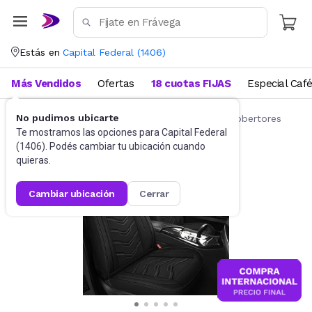
Estás en
Capital Federal
(
1406
)
Más Vendidos
Ofertas
18 cuotas FIJAS
Especial Caf
No pudimos ubicarte
Accesorios para autos y motos
Fundas y cobertores
Te mostramos las opciones para
Capital Federal
(
1406
). Podés cambiar tu ubicación cuando
quieras.
cambiar ubicación
cerrar