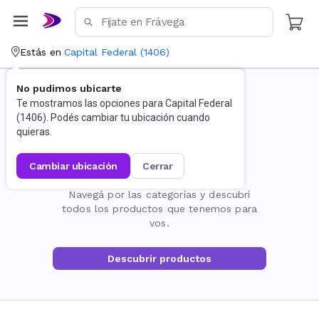
Estás en
Capital Federal
(
1406
)
No pudimos ubicarte
Te mostramos las opciones para
Capital Federal
(
1406
). Podés cambiar tu ubicación cuando
quieras.
cambiar ubicación
cerrar
La página no existe
Navegá por las categorías y descubrí
todos los productos que tenemos para
vos.
Descubrir productos