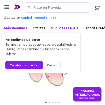
Estás en
Capital Federal
(
1406
)
Más Vendidos
Ofertas
18 cuotas FIJAS
Especial Caf
No pudimos ubicarte
Accesorios
Anteojos de sol
Te mostramos las opciones para
Capital Federal
(
1406
). Podés cambiar tu ubicación cuando
quieras.
cambiar ubicación
cerrar