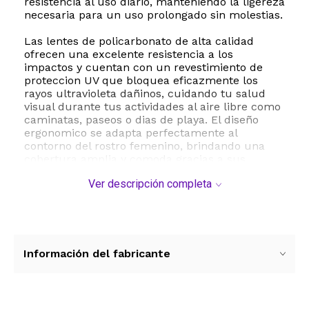
resistencia al uso diario, manteniendo la ligereza
necesaria para un uso prolongado sin molestias.
Las lentes de policarbonato de alta calidad
ofrecen una excelente resistencia a los
impactos y cuentan con un revestimiento de
proteccion UV que bloquea eficazmente los
rayos ultravioleta dañinos, cuidando tu salud
visual durante tus actividades al aire libre como
caminatas, paseos o dias de playa. El diseño
ergonomico se adapta perfectamente al
contorno del rostro femenino, brindando una
cobertura amplia y comoda gracias a sus
patillas de 145 milimetros y un puente de 18
Ver descripción completa
milimetros.
Este accesorio no solo es funcional sino tambien
un elemento clave de moda. Su estilo aviador de
gran tamaño aporta un aire de elegancia
moderna y audaz. El producto incluye un
Información del fabricante
estuche de transporte y un paño de microfibra
para facilitar su limpieza y asegurar su correcta
conservacion, evitando rayaduras cuando no
estan en uso. Disfruta de una vision clara,