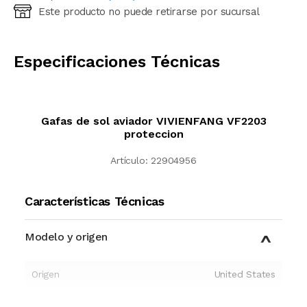
Este producto no puede retirarse por sucursal
Ingresá código postal (sólo números)
CALCULAR
Especificaciones Técnicas
Gafas de sol aviador VIVIENFANG VF2203
proteccion
Artículo:
22904956
Características Técnicas
Modelo y origen
Origen
United States