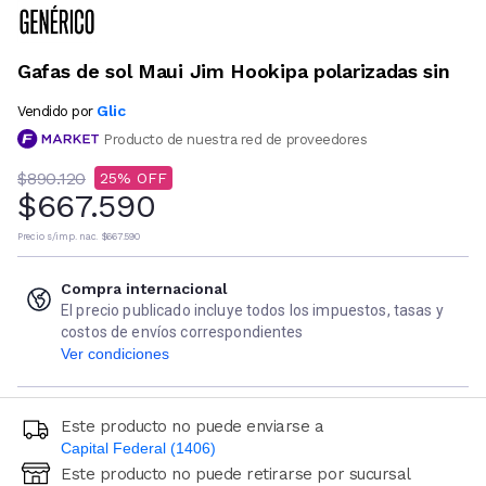
Gafas de sol Maui Jim Hookipa polarizadas sin
Glic
Vendido por
Producto de nuestra red de proveedores
$890.120
25
$667.590
Precio s/imp. nac.
$667.590
Compra internacional
El precio publicado incluye todos los impuestos, tasas y
costos de envíos correspondientes
Ver condiciones
Este producto no puede enviarse a
Capital Federal (1406)
Este producto no puede retirarse por sucursal
Ingresá código postal (sólo números)