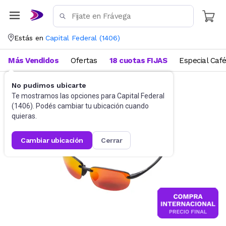
Estás en
Capital Federal
(
1406
)
Más Vendidos
Ofertas
18 cuotas FIJAS
Especial Caf
No pudimos ubicarte
Accesorios
Anteojos de sol
Te mostramos las opciones para
Capital Federal
(
1406
). Podés cambiar tu ubicación cuando
quieras.
cambiar ubicación
cerrar