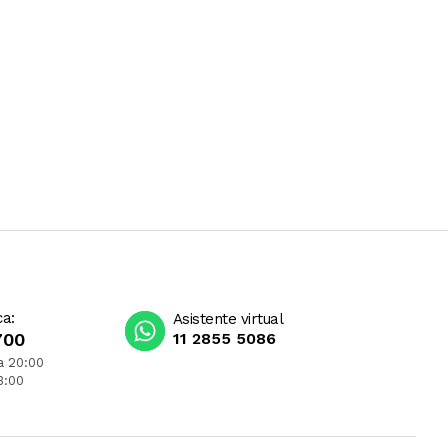
ca:
Asistente virtual
700
11 2855 5086
a 20:00
3:00