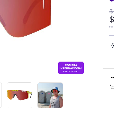
$
$
Prec