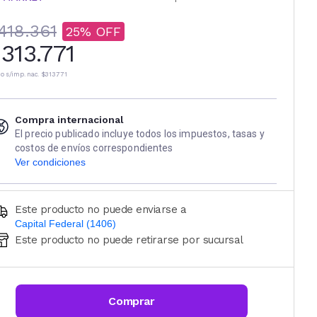
418.361
25
313.771
io s/imp. nac.
$313.771
Compra internacional
El precio publicado incluye todos los impuestos, tasas y
costos de envíos correspondientes
Ver condiciones
Este producto no puede enviarse a
Capital Federal (1406)
Este producto no puede retirarse por sucursal
Ingresá código postal (sólo números)
CALCULAR
Comprar