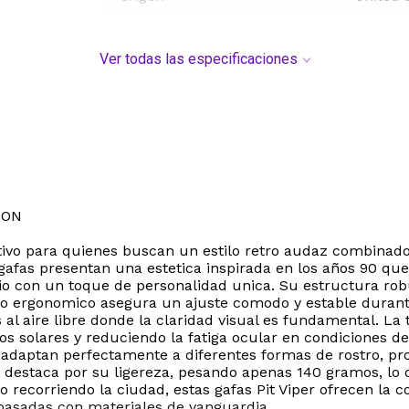
Ver todas las especificaciones
ION
nitivo para quienes buscan un estilo retro audaz combinad
gafas presentan una estetica inspirada en los años 90 que
rio con un toque de personalidad unica. Su estructura ro
ño ergonomico asegura un ajuste comodo y estable durante
al aire libre donde la claridad visual es fundamental. La 
os solares y reduciendo la fatiga ocular en condiciones d
se adaptan perfectamente a diferentes formas de rostro, 
00 destaca por su ligereza, pesando apenas 140 gramos, lo 
 o recorriendo la ciudad, estas gafas Pit Viper ofrecen la
 pasadas con materiales de vanguardia.