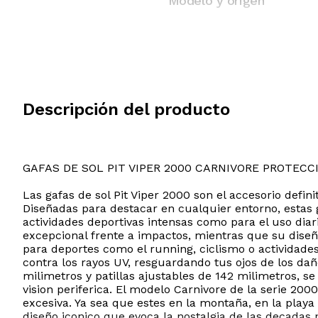
Modelo y origen
Descripción del producto
GAFAS DE SOL PIT VIPER 2000 CARNIVORE PROTECC
Las gafas de sol Pit Viper 2000 son el accesorio defi
Diseñadas para destacar en cualquier entorno, estas 
actividades deportivas intensas como para el uso dia
excepcional frente a impactos, mientras que su dise
para deportes como el running, ciclismo o actividades 
contra los rayos UV, resguardando tus ojos de los dañ
milimetros y patillas ajustables de 142 milimetros, 
vision periferica. El modelo Carnivore de la serie 20
excesiva. Ya sea que estes en la montaña, en la playa
diseño iconico que evoca la nostalgia de las decadas