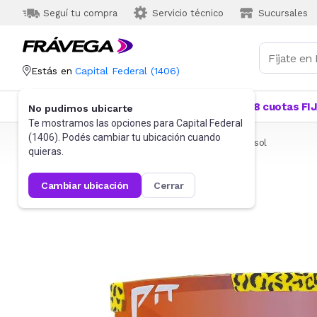
Seguí tu compra
Servicio técnico
Sucursales
Estás en
Capital Federal
(
1406
)
Categorías
Más Vendidos
Ofertas
18 cuotas FI
No pudimos ubicarte
Te mostramos las opciones para
Capital Federal
(
1406
). Podés cambiar tu ubicación cuando
Frávega
Indumentaria
Accesorios
Anteojos de sol
quieras.
cambiar ubicación
cerrar