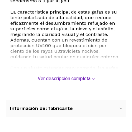
senderismo o jugar al golf.
La caracteristica principal de estas gafas es su
lente polarizada de alta calidad, que reduce
eficazmente el deslumbramiento reflejado en
superficies como el agua, la nieve y el asfalto,
mejorando la claridad visual y el contraste.
Ademas, cuentan con un revestimiento de
proteccion UV400 que bloquea el cien por
ciento de los rayos ultravioleta nocivos,
cuidando tu salud ocular en cualquier entorno.
Con un ajuste estandar muy comodo, las gafas
presentan medidas de 58 milimetros de ancho
Ver descripción completa
de lente, un puente de 14 milimetros y patillas
de 140 milimetros de largo. Su diseño clasico y
cobertura de marco completo se adaptan
perfectamente a la mayoria de los rostros,
ofreciendo un aspecto moderno y sofisticado.
Para mantenerlas en optimas condiciones, se
Información del fabricante
recomienda limpiarlas con soluciones suaves
para lentes y utilizar paños de microfibra
evitando frotarlas en seco.