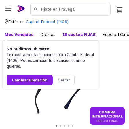
Estás en
Capital Federal
(
1406
)
Más Vendidos
Ofertas
18 cuotas FIJAS
Especial Caf
No pudimos ubicarte
Accesorios
Anteojos de sol
Te mostramos las opciones para
Capital Federal
(
1406
). Podés cambiar tu ubicación cuando
quieras.
cambiar ubicación
cerrar