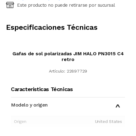
Este producto no puede retirarse por sucursal
Ingresá código postal (sólo números)
CALCULAR
Especificaciones Técnicas
Gafas de sol polarizadas JIM HALO PN3015 C4
retro
Artículo:
22897729
Características Técnicas
Modelo y origen
Origen
United States