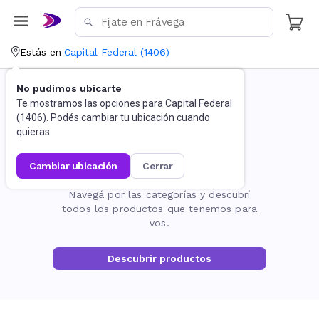
Estás en
Capital Federal
(
1406
)
No pudimos ubicarte
Te mostramos las opciones para
Capital Federal
(
1406
). Podés cambiar tu ubicación cuando
quieras.
cambiar ubicación
cerrar
La página no existe
Navegá por las categorías y descubrí
todos los productos que tenemos para
vos.
Descubrir productos