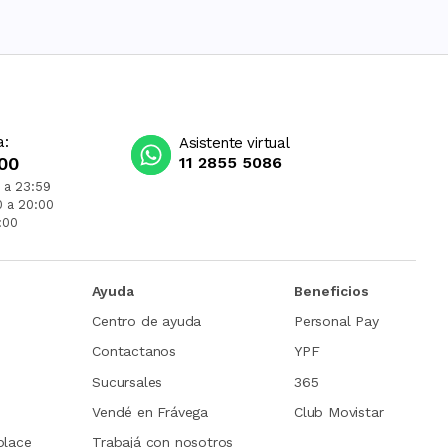
a:
Asistente virtual
00
11 2855 5086
 a 23:59
0 a 20:00
:00
Ayuda
Beneficios
Centro de ayuda
Personal Pay
Contactanos
YPF
Sucursales
365
Vendé en Frávega
Club Movistar
place
Trabajá con nosotros