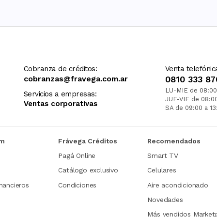
Cobranza de créditos:
Venta telefónic
cobranzas@fravega.com.ar
0810 333 87
LU-MIE de 08:00
Servicios a empresas:
JUE-VIE de 08:0
Ventas corporativas
SA de 09:00 a 13
om
Frávega Créditos
Recomendados
Pagá Online
Smart TV
Catálogo exclusivo
Celulares
nancieros
Condiciones
Aire acondicionado
Novedades
Más vendidos Market