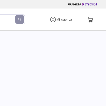
Mi cuenta
s