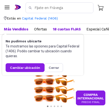
Estás en
Capital Federal
(
1406
)
Más Vendidos
Ofertas
18 cuotas FIJAS
Especial Caf
No pudimos ubicarte
Accesorios
Anteojos de sol
Te mostramos las opciones para
Capital Federal
(
1406
). Podés cambiar tu ubicación cuando
quieras.
cambiar ubicación
cerrar