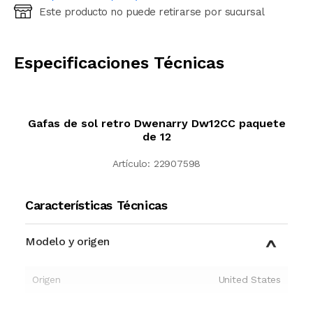
Este producto no puede retirarse por sucursal
Ingresá código postal (sólo números)
CALCULAR
Especificaciones Técnicas
Gafas de sol retro Dwenarry Dw12CC paquete
de 12
Artículo:
22907598
Características Técnicas
Modelo y origen
Origen
United States