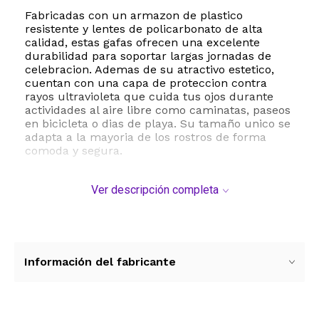
Fabricadas con un armazon de plastico
resistente y lentes de policarbonato de alta
calidad, estas gafas ofrecen una excelente
durabilidad para soportar largas jornadas de
celebracion. Ademas de su atractivo estetico,
cuentan con una capa de proteccion contra
rayos ultravioleta que cuida tus ojos durante
actividades al aire libre como caminatas, paseos
en bicicleta o dias de playa. Su tamaño unico se
adapta a la mayoria de los rostros de forma
comoda y segura.
Ya sea para una sesion de fotos divertida, una
Ver descripción completa
fiesta en la piscina o simplemente para
complementar un atuendo retro, este set de
gafas de sol es una opcion practica y economica
para compras al por mayor. Su cuidado es
sencillo, requiriendo un manejo delicado para
evitar caidas y asegurar que se mantengan en
Información del fabricante
perfectas condiciones durante todo el evento.
ESTE PRODUCTO VIENE DE USA DENTRO DEL
MARCO DEL SERVICIO "PUERTA A PUERTA" QUE