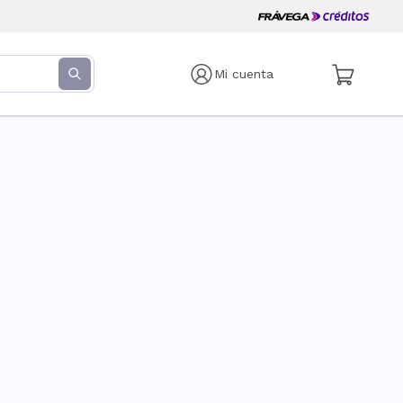
Mi cuenta
s