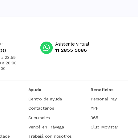
a:
Asistente virtual
00
11 2855 5086
 a 23:59
0 a 20:00
:00
Ayuda
Beneficios
Centro de ayuda
Personal Pay
Contactanos
YPF
Sucursales
365
Vendé en Frávega
Club Movistar
place
Trabajá con nosotros