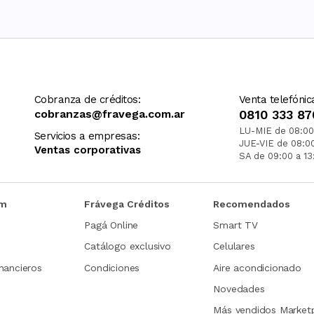
Cobranza de créditos:
Venta telefónic
cobranzas@fravega.com.ar
0810 333 87
LU-MIE de 08:00
Servicios a empresas:
JUE-VIE de 08:0
Ventas corporativas
SA de 09:00 a 13
om
Frávega Créditos
Recomendados
Pagá Online
Smart TV
Catálogo exclusivo
Celulares
nancieros
Condiciones
Aire acondicionado
Novedades
Más vendidos Market