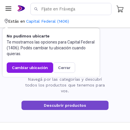
Estás en
Capital Federal
(
1406
)
No pudimos ubicarte
Te mostramos las opciones para
Capital Federal
(
1406
). Podés cambiar tu ubicación cuando
quieras.
cambiar ubicación
cerrar
La página no existe
Navegá por las categorías y descubrí
todos los productos que tenemos para
vos.
Descubrir productos