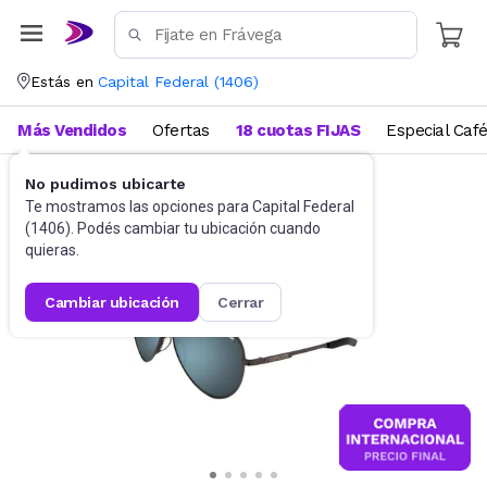
Estás en
Capital Federal
(
1406
)
Más Vendidos
Ofertas
18 cuotas FIJAS
Especial Caf
No pudimos ubicarte
Accesorios
Anteojos de sol
Te mostramos las opciones para
Capital Federal
(
1406
). Podés cambiar tu ubicación cuando
quieras.
cambiar ubicación
cerrar