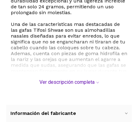
durabilidad excepcional y una ligereza increible
de tan solo 24 gramos, permitiendo un uso
prolongado sin molestias.
Una de las caracteristicas mas destacadas de
las gafas Tifosi Shwae son sus almohadillas
nasales diseñadas para evitar enredos, lo que
significa que no se engancharan ni tiraran de tu
cabello cuando las coloques sobre tu cabeza.
Ademas, cuenta con piezas de goma hidrofila en
la nariz y las orejas que aumentan el agarre a
medida que sudas, asegurando que las gafas se
mantengan firmemente en su lugar durante tus
entrenamientos mas intensos o en dias
Ver descripción completa
calurosos.
Las lentes de compuesto cuentan con una capa
de proteccion UV que bloquea los dañinos rayos
ultravioleta, protegiendo tu salud ocular en todo
momento. Su diseño de cobertura completa y
Información del fabricante
ajuste mediano a grande se adapta
perfectamente a la mayoria de los rostros,
ofreciendo una comodidad superior para todo el
dia. El paquete incluye una bolsa de limpieza de