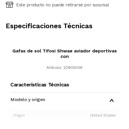
Este producto no puede retirarse por sucursal
Ingresá código postal (sólo números)
CALCULAR
Especificaciones Técnicas
Gafas de sol Tifosi Shwae aviador deportivas
con
Artículo:
22903036
Características Técnicas
Modelo y origen
Origen
United States