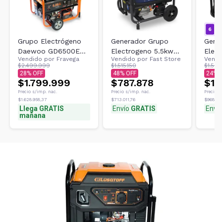
Grupo Electrógeno
Generador Grupo
Gene
Daewoo GD6500E
Electrogeno 5.5kw
Elec
Vendido por
Fravega
Vendido por
Fast Store
Vendi
6,5 Kv
Goodyear 13hp 220v
Watt
$2.499.999
$1.515.150
$1.522
Gadn
28
48
24
$1.799.999
$787.878
$1.
Precio s/imp. nac.
Precio s/imp. nac.
Precio s
$1.628.958,37
$713.011,76
$968.05
Llega GRATIS
Envío
GRATIS
Enví
mañana