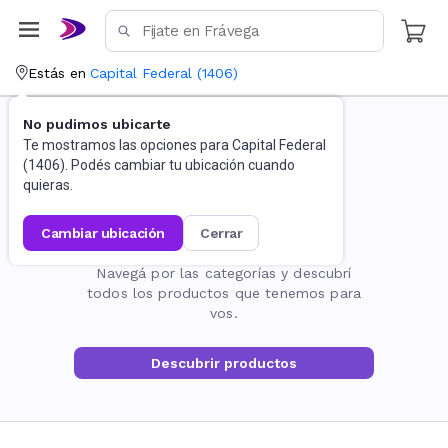
Estás en
Capital Federal
(
1406
)
No pudimos ubicarte
Te mostramos las opciones para
Capital Federal
(
1406
). Podés cambiar tu ubicación cuando
quieras.
cambiar ubicación
cerrar
La página no existe
Navegá por las categorías y descubrí
todos los productos que tenemos para
vos.
Descubrir productos