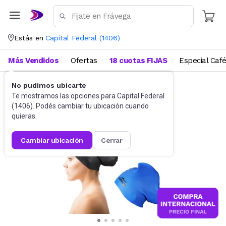
Estás en
Capital Federal
(
1406
)
Más Vendidos
Ofertas
18 cuotas FIJAS
Especial Caf
No pudimos ubicarte
Deportes
Deportes acuáticos
Te mostramos las opciones para
Capital Federal
(
1406
). Podés cambiar tu ubicación cuando
quieras.
cambiar ubicación
cerrar