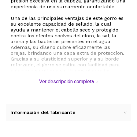
presion excesiva en la cabeza, garantizando una
experiencia de uso sumamente confortable.
Una de las principales ventajas de este gorro es
su excelente capacidad de sellado, la cual
ayuda a mantener el cabello seco y protegido
contra los efectos nocivos del cloro, la sal, la
arena y las bacterias presentes en el agua.
Ademas, su diseno cubre eficazmente las
orejas, brindando una capa extra de proteccion.
Gracias a su elasticidad superior y a su borde
reforzado, el gorro se estira con facilidad para
colocarse y quitarse sin tirones ni enredos,
manteniendose firme y sin deslizarse incluso
Ver descripción completa
durante los entrenamientos mas intensos.
Este producto es altamente duradero y
resistente a los desgarros, lo que asegura una
larga vida util. Es perfecto para nadadores de
todos los niveles, desde principiantes hasta
Información del fabricante
avanzados, que requieren un equipo confiable y
de alto rendimiento para sus actividades
acuaticas diarias.