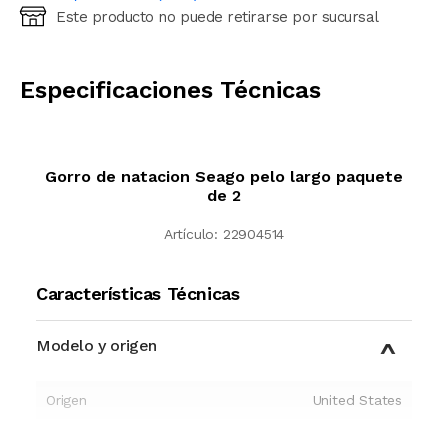
Este producto no puede retirarse por sucursal
Ingresá código postal (sólo números)
CALCULAR
Especificaciones Técnicas
Gorro de natacion Seago pelo largo paquete
de 2
Artículo:
22904514
Características Técnicas
Modelo y origen
Origen
United States