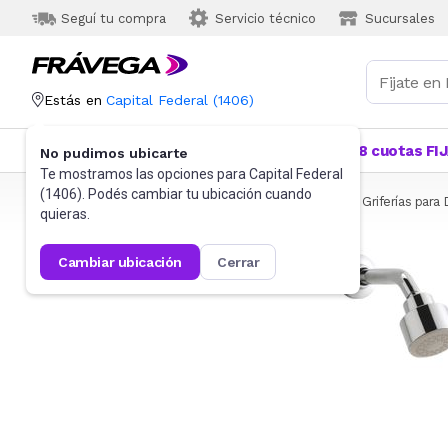
Seguí tu compra
Servicio técnico
Sucursales
Estás en
Capital Federal
(
1406
)
Categorías
Más Vendidos
Ofertas
18 cuotas FI
No pudimos ubicarte
Te mostramos las opciones para
Capital Federal
(
1406
). Podés cambiar tu ubicación cuando
Frávega
Herramientas y Construcción
Griferías
Griferías para
quieras.
cambiar ubicación
cerrar