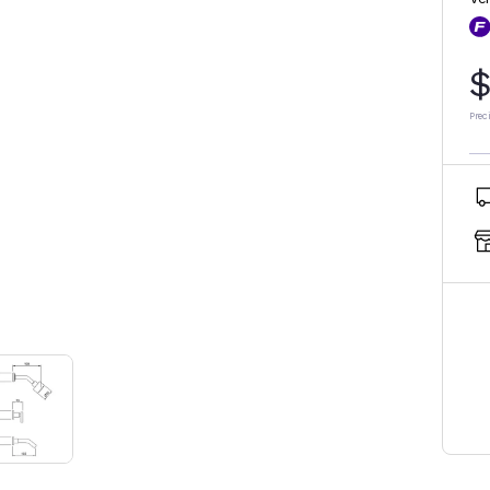
$
Prec