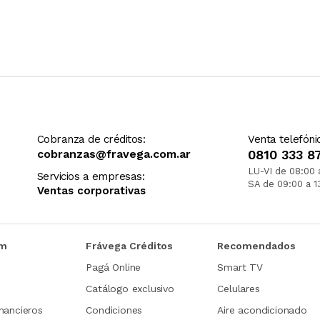
Cobranza de créditos:
Venta telefóni
cobranzas@fravega.com.ar
0810 333 8
LU-VI de 08:00 
Servicios a empresas:
SA de 09:00 a 1
Ventas corporativas
om
Frávega Créditos
Recomendados
Pagá Online
Smart TV
Catálogo exclusivo
Celulares
nancieros
Condiciones
Aire acondicionado