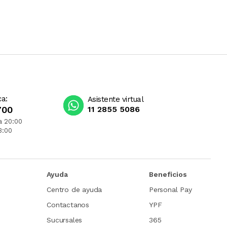
ca:
Asistente virtual
700
11 2855 5086
a 20:00
3:00
Ayuda
Beneficios
Centro de ayuda
Personal Pay
Contactanos
YPF
Sucursales
365