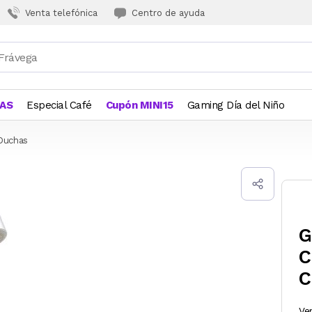
Venta telefónica
Centro de ayuda
JAS
Especial Café
Cupón MINI15
Gaming Día del Niño
 Duchas
G
C
C
Ve