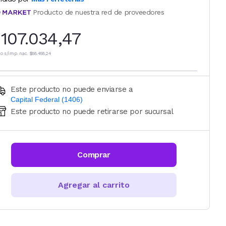
Producto de nuestra red de proveedores
107.034,47
io s/imp. nac.
$88.458,24
Este producto no puede enviarse a
Capital Federal (1406)
Este producto no puede retirarse por sucursal
Ingresá código postal (sólo números)
CALCULAR
Comprar
Agregar al carrito