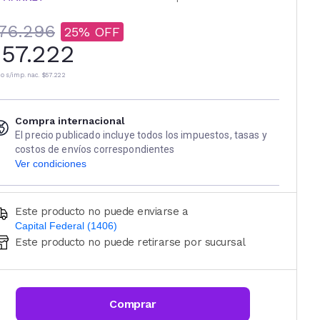
76.296
25
57.222
io s/imp. nac.
$57.222
Compra internacional
El precio publicado incluye todos los impuestos, tasas y
costos de envíos correspondientes
Ver condiciones
Este producto no puede enviarse a
Capital Federal (1406)
Este producto no puede retirarse por sucursal
Ingresá código postal (sólo números)
CALCULAR
Comprar