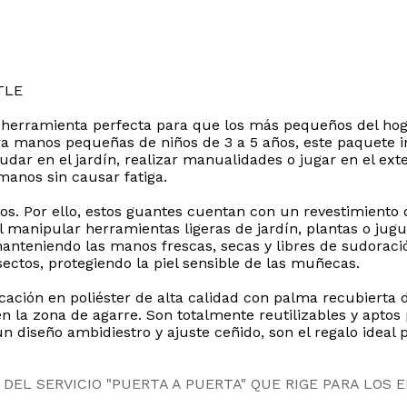
TLE
herramienta perfecta para que los más pequeños del hogar 
 manos pequeñas de niños de 3 a 5 años, este paquete inc
yudar en el jardín, realizar manualidades o jugar en el ex
anos sin causar fatiga.
ños. Por ello, estos guantes cuentan con un revestimiento
 manipular herramientas ligeras de jardín, plantas o jugu
manteniendo las manos frescas, secas y libres de sudoraci
nsectos, protegiendo la piel sensible de las muñecas.
cación en poliéster de alta calidad con palma recubierta d
n la zona de agarre. Son totalmente reutilizables y aptos 
n diseño ambidiestro y ajuste ceñido, son el regalo ideal 
DEL SERVICIO "PUERTA A PUERTA" QUE RIGE PARA LOS 