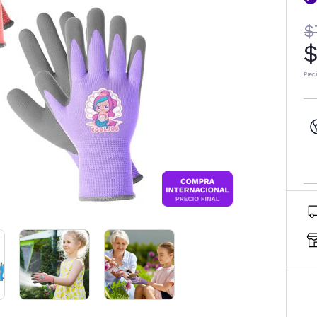
$
$
Prec