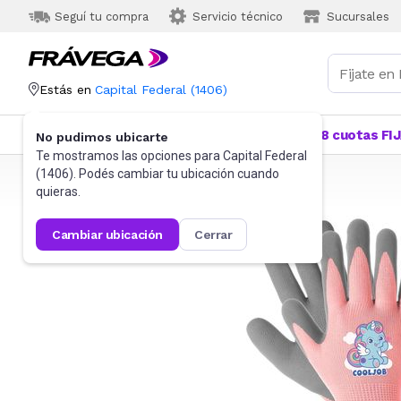
Seguí tu compra
Servicio técnico
Sucursales
Estás en
Capital Federal
(
1406
)
Categorías
Más Vendidos
Ofertas
18 cuotas FI
No pudimos ubicarte
Te mostramos las opciones para
Capital Federal
(
1406
). Podés cambiar tu ubicación cuando
Frávega
Seguridad e Higiene
Guantes
quieras.
cambiar ubicación
cerrar