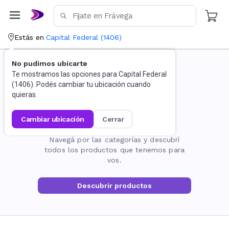
Estás en
Capital Federal
(
1406
)
No pudimos ubicarte
Te mostramos las opciones para
Capital Federal
(
1406
). Podés cambiar tu ubicación cuando
quieras.
cambiar ubicación
cerrar
La página no existe
Navegá por las categorías y descubrí
todos los productos que tenemos para
vos.
Descubrir productos