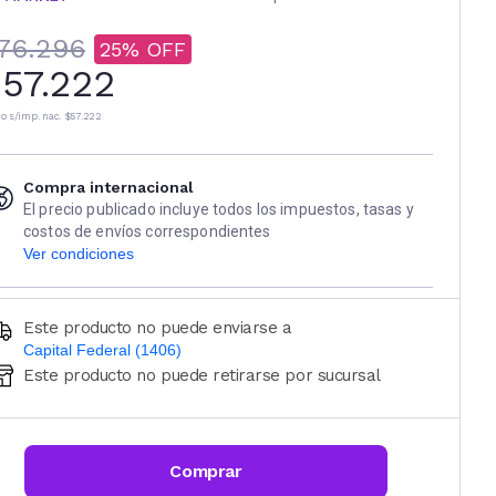
76.296
25
57.222
io s/imp. nac.
$57.222
Compra internacional
El precio publicado incluye todos los impuestos, tasas y
costos de envíos correspondientes
Ver condiciones
Este producto no puede enviarse a
Capital Federal (1406)
Este producto no puede retirarse por sucursal
Ingresá código postal (sólo números)
CALCULAR
Comprar