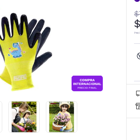
$
$
Prec