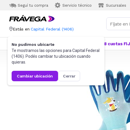
Seguí tu compra
Servicio técnico
Sucursales
Estás en
Capital Federal
(
1406
)
Categorías
Más Vendidos
Ofertas
18 cuotas FI
No pudimos ubicarte
Te mostramos las opciones para
Capital Federal
(
1406
). Podés cambiar tu ubicación cuando
Frávega
Seguridad e Higiene
Guantes
quieras.
cambiar ubicación
cerrar