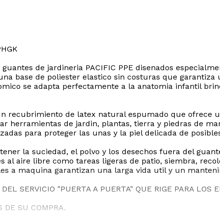
PHGK
 guantes de jardineria PACIFIC PPE disenados especialmen
 una base de poliester elastico sin costuras que garantiz
nomico se adapta perfectamente a la anatomia infantil bri
n recubrimiento de latex natural espumado que ofrece un 
 herramientas de jardin, plantas, tierra y piedras de maner
zadas para proteger las unas y la piel delicada de posibl
ntener la suciedad, el polvo y los desechos fuera del gu
al aire libre como tareas ligeras de patio, siembra, recol
bles a maquina garantizan una larga vida util y un mante
DEL SERVICIO "PUERTA A PUERTA" QUE RIGE PARA LOS 
S DE SU COMPRA.