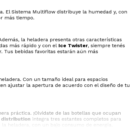
. El Sistema Multiflow distribuye la humedad y, con
por más tiempo.
3P
demás, la heladera presenta otras características
idas más rápido y con el
Ice Twister
, siempre tenés
or. Tus bebidas favoritas estarán aún más
a heladera. Con un tamaño ideal para espacios
en ajustar la apertura de acuerdo con el diseño de tu
ra práctica. ¡Olvidate de las botellas que ocupan
distribution
integra tres estantes completos para
de la heladera, con un bajo consumo de energía.