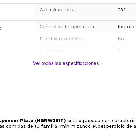
Capacidad bruta
262
Control de temperatura
Interno
s
Puertas reversibles
No
Luz interior
Si
Color
Plata
Ver todas las especificaciones
Eficiencia energética - nueva
A
escala
Ancho
54.5
c
Profundidad
56
cm
ispenser Plata (HGNW251P)
está equipada con caracterís
las comidas de tu familia, minimizando el desperdicio de
Alto
167
cm