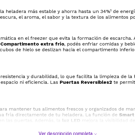
Peso
43 kg
a heladera más estable y ahorra hasta un 34%¹ de energía
frescura, el aroma, el sabor y la textura de los alimentos 
Modelo
HGNF33
Origen
China
ática en el freezer que evita la formación de escarcha. A
l
Compartimento extra frío
, podés enfriar comidas y beb
s cubos de hielo se deslizan hacia el compartimento inferi
esistencia y durabilidad, lo que facilita la limpieza de l
 espacio ni eficiencia. Las
Puertas Reversibles2
te permit
ara mantener tus alimentos frescos y organizados de mane
ua fría directamente de tu heladera. La función de
Smart 
en las puertas. Además, la
luz LED
mejora la visibilidad 
Ver descripción completa