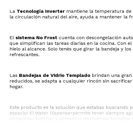
La
Tecnología Inverter
mantiene la temperatura de l
la circulación natural del aire, ayuda a mantener la 
Modelo y origen
El
sistema No Frost
cuenta con descongelación autom
que simplifican las tareas diarias en la cocina. Con e
hielo al alcance. Solo tenés que girar la bandeja y lo
refrescantes.
Las
Bandejas de Vidrio Templado
brindan una gran r
reducidos, se adapta a cualquier rincón sin sacrificar
hogar.
Este producto es la solución que estabas buscando p
espacio! El Water Dispenserpermite tener siempre ag
almacenar botellas y alimentos de diversos tamaños 