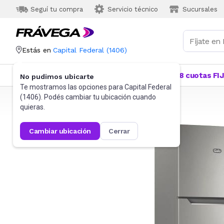
Seguí tu compra
Servicio técnico
Sucursales
Estás en
Capital Federal
(
1406
)
Categorías
Más Vendidos
Ofertas
18 cuotas FI
No pudimos ubicarte
Te mostramos las opciones para
Capital Federal
(
1406
). Podés cambiar tu ubicación cuando
Frávega
Heladeras, Freezers y Cavas
Heladeras
quieras.
cambiar ubicación
cerrar