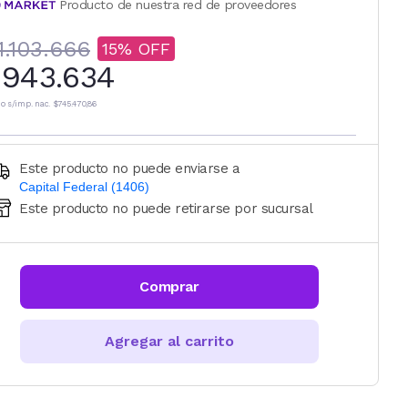
Producto de nuestra red de proveedores
1.103.666
15
943.634
io s/imp. nac.
$745.470,86
Este producto no puede enviarse a
Capital Federal (1406)
Este producto no puede retirarse por sucursal
Ingresá código postal (sólo números)
CALCULAR
Comprar
Agregar al carrito