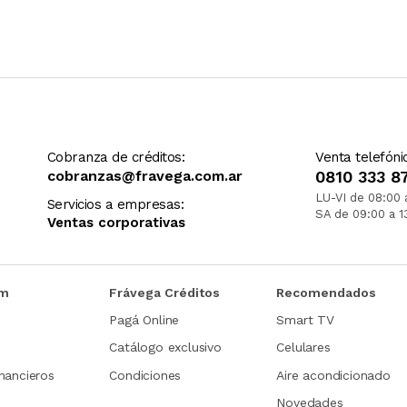
Cobranza de créditos:
Venta telefóni
cobranzas@fravega.com.ar
0810 333 8
LU-VI de 08:00 
Servicios a empresas:
SA de 09:00 a 1
Ventas corporativas
om
Frávega Créditos
Recomendados
Pagá Online
Smart TV
Catálogo exclusivo
Celulares
nancieros
Condiciones
Aire acondicionado
Novedades