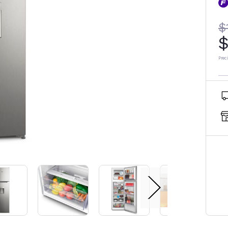
$
$
Prec