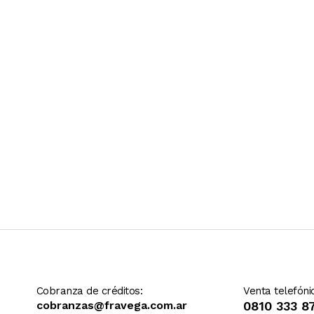
Ver más contenido
Cobranza de créditos:
Venta telefóni
cobranzas@fravega.com.ar
0810 333 8