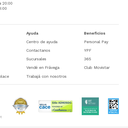
a 20:00
3:00
Ayuda
Beneficios
Centro de ayuda
Personal Pay
Contactanos
YPF
Sucursales
365
Vendé en Frávega
Club Movistar
place
Trabajá con nosotros
et