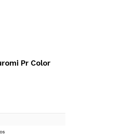
uromi Pr Color
ños