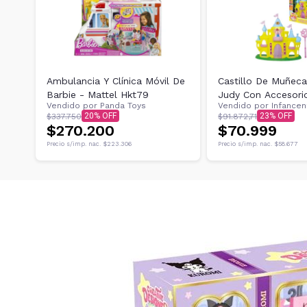
Ambulancia Y Clínica Móvil De
Castillo De Muñec
Barbie - Mattel Hkt79
Judy Con Accesori
Vendido por
Panda Toys
Vendido por
Infancen
20
23
$337.750
$91.872,71
$270.200
$70.999
Precio s/imp. nac.
$223.306
Precio s/imp. nac.
$58.677