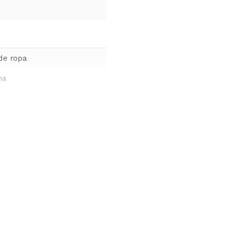
de ropa
na