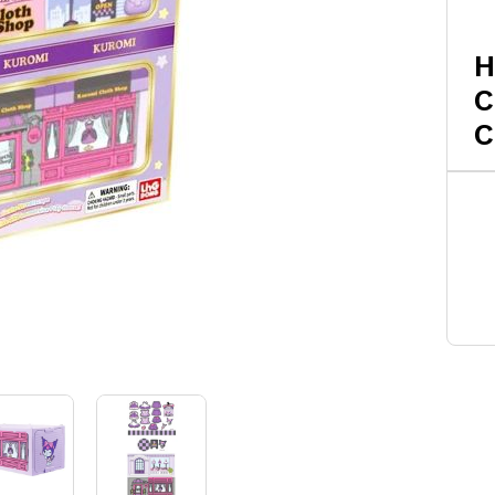
H
C
C