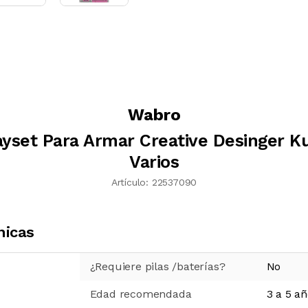
Wabro
layset Para Armar Creative Desinger K
Varios
Artículo:
22537090
nicas
¿Requiere pilas /baterías?
No
Edad recomendada
3 a 5 a