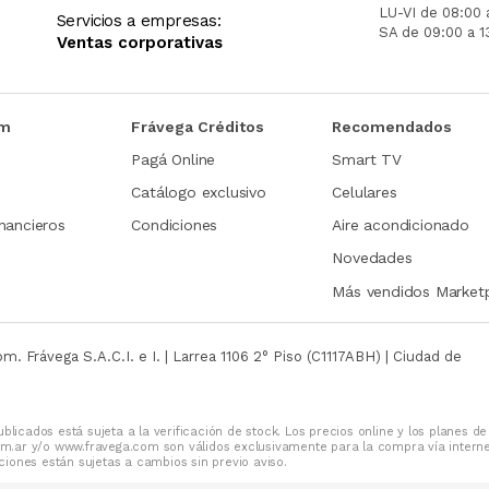
LU-VI de 08:00 
Servicios a empresas:
SA de 09:00 a 1
Ventas corporativas
om
Frávega Créditos
Recomendados
Pagá Online
Smart TV
Catálogo exclusivo
Celulares
nancieros
Condiciones
Aire acondicionado
Novedades
Más vendidos Market
com.
Frávega S.A.C.I. e I. | Larrea 1106 2° Piso (C1117ABH) | Ciudad de
blicados está sujeta a la verificación de stock. Los precios online y los planes de
m.ar y/o www.fravega.com son válidos exclusivamente para la compra vía intern
iones están sujetas a cambios sin previo aviso.