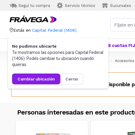
Seguí tu compra
Servicio técnico
Sucursales
Estás en
Capital Federal
(
1406
)
Categorías
Más Vendidos
Ofertas
18 cuotas FI
No pudimos ubicarte
Te mostramos las opciones para
Capital Federal
(
1406
). Podés cambiar tu ubicación cuando
Frávega
Juguetes y Juegos
Muñecas y Accesorios
Accesorios
quieras.
cambiar ubicación
cerrar
Este producto no se encuentra disponible p
Personas interesadas en este product