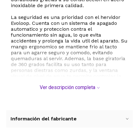
inoxidable de primera calidad.
La seguridad es una prioridad con el hervidor
Evoloop. Cuenta con un sistema de apagado
automatico y proteccion contra el
funcionamiento sin agua, lo que evita
accidentes y prolonga la vida util del aparato. Su
mango ergonomico se mantiene frio al tacto
para un agarre seguro y comodo, evitando
quemaduras al servir. Ademas, la base giratoria
de 360 grados facilita su uso tanto para
personas diestras como zurdas, y la ventana
visual de nivel de agua te permite controlar la
cantidad exacta de liquido en su interior.
Ver descripción completa
Este dispositivo cuida de tu salud ya que todos
los componentes en contacto directo con el
agua estan libres de BPA y fabricados con
materiales de grado alimenticio, garantizando
que el agua conserve su sabor puro y natural
Información del fabricante
sin contaminantes. Su mantenimiento es
sumamente sencillo, requiriendo unicamente
lavado a mano para conservar su acabado