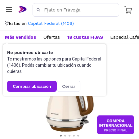
Estás en
Capital Federal
(
1406
)
Más Vendidos
Ofertas
18 cuotas FIJAS
Especial Caf
No pudimos ubicarte
Cocina
Pavas eléctricas
Te mostramos las opciones para
Capital Federal
(
1406
). Podés cambiar tu ubicación cuando
quieras.
cambiar ubicación
cerrar