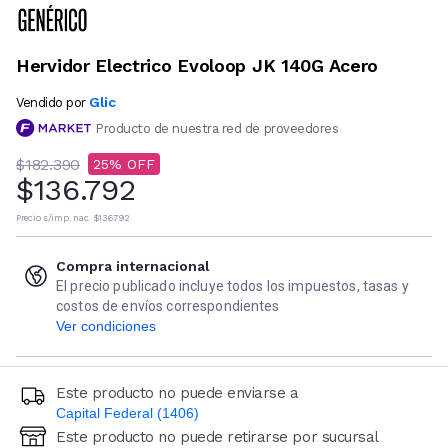
Hervidor Electrico Evoloop JK 140G Acero
Glic
Vendido por
Producto de nuestra red de proveedores
$182.390
25
$136.792
Precio s/imp. nac.
$136.792
Compra internacional
El precio publicado incluye todos los impuestos, tasas y
costos de envíos correspondientes
Ver condiciones
Este producto no puede enviarse a
Capital Federal (1406)
Este producto no puede retirarse por sucursal
Ingresá código postal (sólo números)