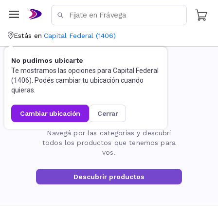
Estás en
Capital Federal
(
1406
)
No pudimos ubicarte
Te mostramos las opciones para
Capital Federal
(
1406
). Podés cambiar tu ubicación cuando
quieras.
cambiar ubicación
cerrar
La página no existe
Navegá por las categorías y descubrí
todos los productos que tenemos para
vos.
Descubrir productos