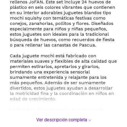
rellenos JoFAN. Este set incluye 24 huevos de
plástico en seis colores vibrantes que contienen
en su interior adorables juguetes blandos tipo
mochi squishy con temáticas festivas como
conejos, zanahorias, pollitos y flores. Diseñados
especialmente para niños y niñas pequeños,
estos juguetes son ideales para la tradicional
búsqueda de huevos, como recuerdos de fiesta
o para rellenar las canastas de Pascua.
Cada juguete mochi está fabricado con
materiales suaves y flexibles de alta calidad que
permiten estirarlos, apretarlos y girarlos,
brindando una experiencia sensorial
sumamente entretenida y relajante para los
más pequeños. Además de ser sumamente
divertidos, estos juguetes ayudan a desarrollar
la motricidad fina y la coordinación en niños en
edad de crecimiento.
La limpieza de los juguetes es sumamente
sencilla, ya que al ensuciarse por el uso diario
Ver descripción completa
solo requieren un poco de agua tibia y jabón
para recuperar su textura y aspecto original.