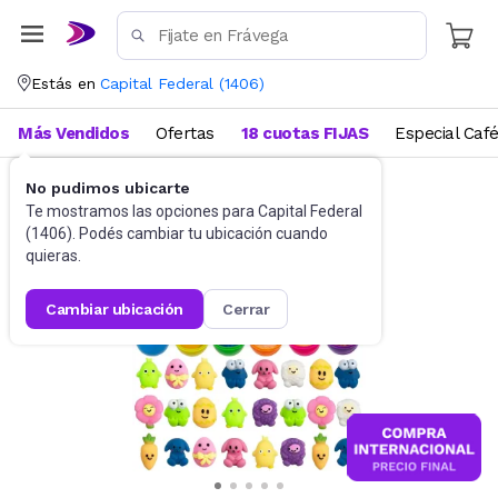
Estás en
Capital Federal
(
1406
)
Más Vendidos
Ofertas
18 cuotas FIJAS
Especial Caf
No pudimos ubicarte
Juguetes y Juegos
Peluches y Muñecos
Te mostramos las opciones para
Capital Federal
(
1406
). Podés cambiar tu ubicación cuando
quieras.
cambiar ubicación
cerrar