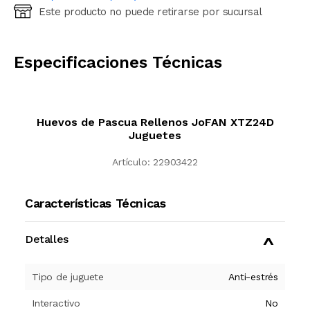
Este producto no puede retirarse por sucursal
Ingresá código postal (sólo números)
CALCULAR
Especificaciones Técnicas
Huevos de Pascua Rellenos JoFAN XTZ24D
Juguetes
Artículo:
22903422
Características Técnicas
Detalles
Tipo de juguete
Anti-estrés
Interactivo
No