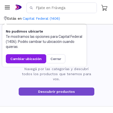
Estás en
Capital Federal
(
1406
)
No pudimos ubicarte
Te mostramos las opciones para
Capital Federal
(
1406
). Podés cambiar tu ubicación cuando
quieras.
cambiar ubicación
cerrar
La página no existe
Navegá por las categorías y descubrí
todos los productos que tenemos para
vos.
Descubrir productos