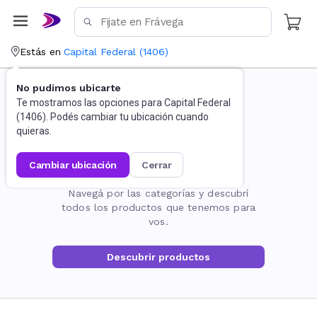
Estás en
Capital Federal
(
1406
)
No pudimos ubicarte
Te mostramos las opciones para
Capital Federal
(
1406
). Podés cambiar tu ubicación cuando
quieras.
cambiar ubicación
cerrar
La página no existe
Navegá por las categorías y descubrí
todos los productos que tenemos para
vos.
Descubrir productos