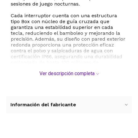
sesiones de juego nocturnas.
Cada interruptor cuenta con una estructura
tipo Box con núcleo de guía cruzada que
garantiza una estabilidad superior en cada
tecla, reduciendo el bamboleo y mejorando la
precisión. Además, su diseño con pared exterior
redonda proporciona una protección eficaz
contra el polvo y salpicaduras de agua con
certificación IP66, asegurando una durabilidad
prolongada de hasta 100 millones de
pulsaciones.
Ver descripción completa
Estos interruptores de 3 pines vienen con
prelubricación profesional de fábrica, lo que se
traduce en una sensación de suavidad
inmediata desde el primer uso. Con una fuerza
operativa de 45g y una fuerza táctica de 60g,
Información del fabricante
ofrecen el equilibrio perfecto entre respuesta
física y confort, evitando la fatiga durante largas
jornadas de uso en computadoras, laptops o
consolas de videojuegos compatibles.
Ver más contenido