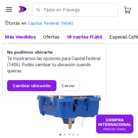
Estás en
Capital Federal
(
1406
)
Más Vendidos
Ofertas
18 cuotas FIJAS
Especial Caf
No pudimos ubicarte
Accesorios de Informática
Teclados
Te mostramos las opciones para
Capital Federal
(
1406
). Podés cambiar tu ubicación cuando
quieras.
cambiar ubicación
cerrar