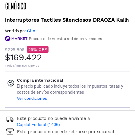
Interruptores Tactiles Silenciosos DRAOZA Kailh
Glic
Vendido por
Producto de nuestra red de proveedores
$225.896
25
$169.422
Precio s/imp. nac.
$169.422
Compra internacional
El precio publicado incluye todos los impuestos, tasas y
costos de envíos correspondientes
Ver condiciones
Este producto no puede enviarse a
Capital Federal (1406)
Este producto no puede retirarse por sucursal
Ingresá código postal (sólo números)