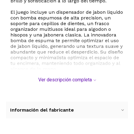
brillo y sofisticacion a lo largo del tiempo.
El juego incluye un dispensador de jabon liquido
con bomba espumosa de alta precision, un
soporte para cepillos de dientes, un frasco
organizador multiusos ideal para algodon o
hisopos y una jabonera clasica. La innovadora
bomba de espuma te permite optimizar el uso
de jabon liquido, generando una textura suave y
abundante que reduce el desperdicio. Su diseño
compacto y minimalista optimiza el espacio de
tu encimera, manteniendo todo organizado y al
alcance de la mano.
Ver descripción completa
Con un estilo contemporaneo de lineas limpias y
un tono neutro, este set se adapta a la
perfeccion a cualquier decoracion, desde la mas
clasica hasta la mas vanguardista. Es la eleccion
ideal para renovar tu hogar o para sorprender a
alguien especial con un regalo util, duradero y
Información del fabricante
sofisticado.
ESTE PRODUCTO VIENE DE USA DENTRO DEL
MARCO DEL SERVICIO "PUERTA A PUERTA" QUE