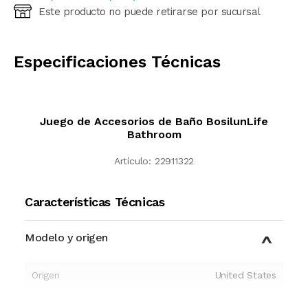
Este producto no puede retirarse por sucursal
Ingresá código postal (sólo números)
CALCULAR
Especificaciones Técnicas
Juego de Accesorios de Baño BosilunLife
Bathroom
Artículo:
22911322
Características Técnicas
Modelo y origen
Origen
United States