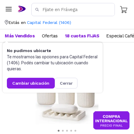
Estás en
Capital Federal
(
1406
)
Más Vendidos
Ofertas
18 cuotas FIJAS
Especial Caf
No pudimos ubicarte
Baño
Accesorios de baño
Te mostramos las opciones para
Capital Federal
(
1406
). Podés cambiar tu ubicación cuando
quieras.
cambiar ubicación
cerrar