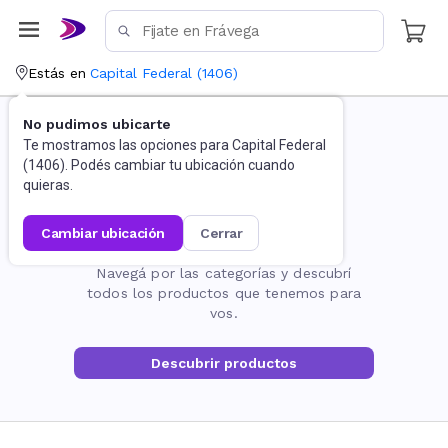
Estás en
Capital Federal
(
1406
)
No pudimos ubicarte
Te mostramos las opciones para
Capital Federal
(
1406
). Podés cambiar tu ubicación cuando
quieras.
cambiar ubicación
cerrar
La página no existe
Navegá por las categorías y descubrí
todos los productos que tenemos para
vos.
Descubrir productos