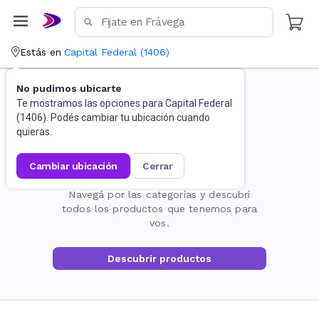
Estás en
Capital Federal
(
1406
)
No pudimos ubicarte
Te mostramos las opciones para
Capital Federal
(
1406
). Podés cambiar tu ubicación cuando
quieras.
cambiar ubicación
cerrar
La página no existe
Navegá por las categorías y descubrí
todos los productos que tenemos para
vos.
Descubrir productos