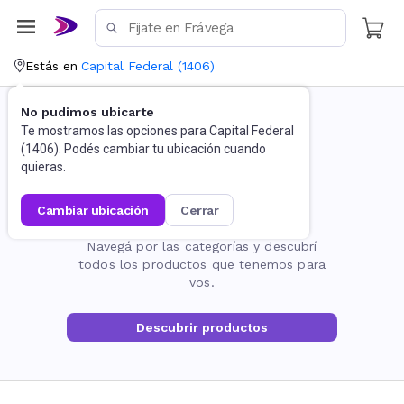
Estás en
Capital Federal
(
1406
)
No pudimos ubicarte
Te mostramos las opciones para
Capital Federal
(
1406
). Podés cambiar tu ubicación cuando
quieras.
cambiar ubicación
cerrar
La página no existe
Navegá por las categorías y descubrí
todos los productos que tenemos para
vos.
Descubrir productos