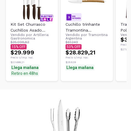
Kit Set Churrasco
Cuchillo trinhante
Tram
Cuchillos Asado
Tramontina
Poly
Vendido por
Artilleria
Vendido por
Tramontina
Vendi
Tramontina Parrilla 4
Churrasco con hoja
Chur
$32
Gastronomica
Argentina
Pz
de acero inox y cabo
Unid
$35.098,83
$61.249
Precio s
15
53
de madera 8"
$27.014,
$29.999
$28.829,21
Precio s/imp. nac.
Precio s/imp. nac.
$23.699,21
$28.829
Llega mañana
Llega mañana
Retiro en 48hs