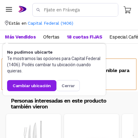
Estás en
Capital Federal
(
1406
)
Más Vendidos
Ofertas
18 cuotas FIJAS
Especial Caf
No pudimos ubicarte
Cubiertos
Cuchillos
Te mostramos las opciones para
Capital Federal
(
1406
). Podés cambiar tu ubicación cuando
Este producto no se encuentra disponible para
quieras.
tu ubicación
cambiar ubicación
cerrar
Personas interesadas en este producto
también vieron