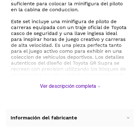
suficiente para colocar la minifigura del piloto
en la cabina de conduccion.
Este set incluye una minifigura de piloto de
carreras equipada con un traje oficial de Toyota
casco de seguridad y una llave inglesa ideal
para inspirar horas de juego creativo y carreras
de alta velocidad. Es una pieza perfecta tanto
para el juego activo como para exhibir en una
coleccion de vehiculos deportivos. Los detalles
autenticos del diseño del Toyota GR Supra se
recrean con precision utilizando los bloques de
construccion de alta calidad caracteristicos de
LEGO.
Ver descripción completa
Con un total de 299 piezas este kit fomenta el
pensamiento creativo la concentracion y las
habilidades motoras finas en niños y niñas a
partir de los 7 años. Las dimensiones del
empaque son de aproximadamente 26
Información del fabricante
centimetros de largo por 14 centimetros de
ancho lo que lo convierte en un regalo ideal y
facil de transportar. El material plastico