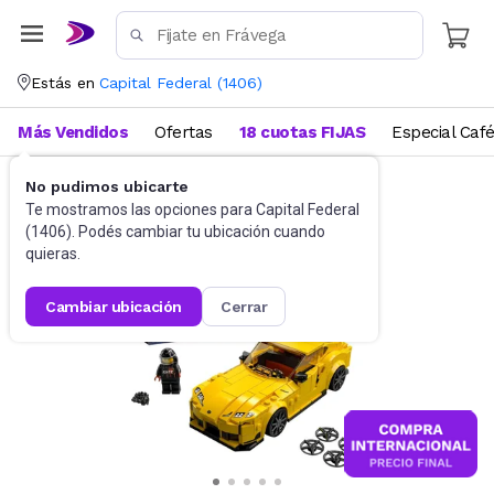
Estás en
Capital Federal
(
1406
)
Más Vendidos
Ofertas
18 cuotas FIJAS
Especial Caf
No pudimos ubicarte
Juguetes y Juegos
Bloques y Construcción
Te mostramos las opciones para
Capital Federal
(
1406
). Podés cambiar tu ubicación cuando
quieras.
cambiar ubicación
cerrar