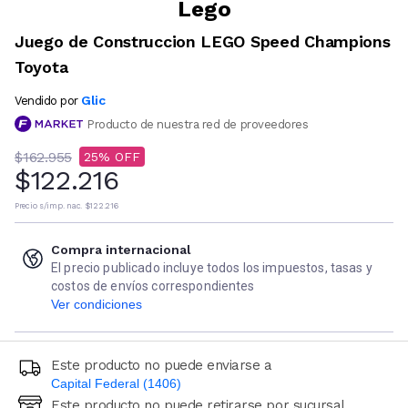
Lego
Juego de Construccion LEGO Speed Champions
Toyota
Glic
Vendido por
Producto de nuestra red de proveedores
$162.955
25
$122.216
Precio s/imp. nac.
$122.216
Compra internacional
El precio publicado incluye todos los impuestos, tasas y
costos de envíos correspondientes
Ver condiciones
Este producto no puede enviarse a
Capital Federal (1406)
Este producto no puede retirarse por sucursal
Ingresá código postal (sólo números)