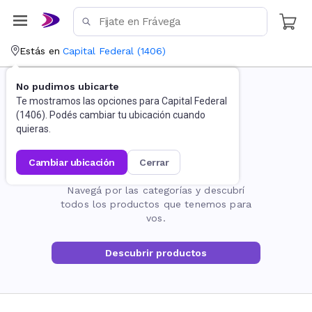
Estás en
Capital Federal
(
1406
)
No pudimos ubicarte
Te mostramos las opciones para
Capital Federal
(
1406
). Podés cambiar tu ubicación cuando
quieras.
cambiar ubicación
cerrar
La página no existe
Navegá por las categorías y descubrí
todos los productos que tenemos para
vos.
Descubrir productos