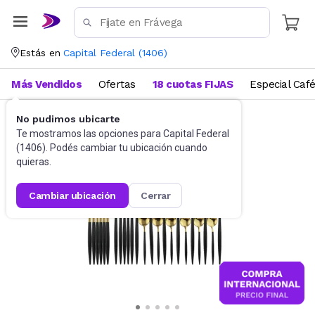
Estás en
Capital Federal
(
1406
)
Más Vendidos
Ofertas
18 cuotas FIJAS
Especial Caf
No pudimos ubicarte
Cubiertos
Sets de cubiertos
Te mostramos las opciones para
Capital Federal
(
1406
). Podés cambiar tu ubicación cuando
quieras.
cambiar ubicación
cerrar