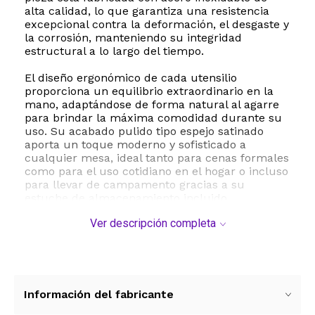
alta calidad, lo que garantiza una resistencia
excepcional contra la deformación, el desgaste y
la corrosión, manteniendo su integridad
estructural a lo largo del tiempo.
El diseño ergonómico de cada utensilio
proporciona un equilibrio extraordinario en la
mano, adaptándose de forma natural al agarre
para brindar la máxima comodidad durante su
uso. Su acabado pulido tipo espejo satinado
aporta un toque moderno y sofisticado a
cualquier mesa, ideal tanto para cenas formales
como para el uso cotidiano en el hogar o incluso
para llevar de campamento gracias a su
estuche de almacenamiento incluido.
Ver descripción completa
La practicidad es una prioridad en este juego de
cubiertos, por lo que son completamente aptos
para lavavajillas, facilitando una limpieza rápida
y sin esfuerzo. Además, su alta resistencia a las
manchas asegura que conserven su brillo
original tras cada lavado. Presentado en una
Información del fabricante
atractiva caja de regalo, este set se convierte en