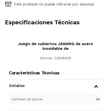
Este producto no puede retirarse por sucursal
Ingresá código postal (sólo números)
CALCULAR
Especificaciones Técnicas
Juego de cubiertos JANKNG de acero
inoxidable de
Artículo:
22898409
Características Técnicas
Detalles
Cantidad de piezas
24