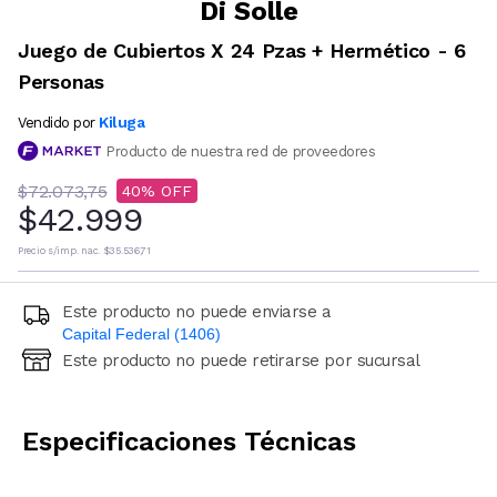
Di Solle
Juego de Cubiertos X 24 Pzas + Hermético - 6
Personas
Kiluga
Vendido por
Producto de nuestra red de proveedores
$72.073,75
40
$42.999
Precio s/imp. nac.
$35.536,71
Este producto no puede enviarse a
Capital Federal (1406)
Este producto no puede retirarse por sucursal
Ingresá código postal (sólo números)
CALCULAR
Especificaciones Técnicas