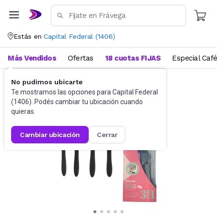
Estás en
Capital Federal
(
1406
)
Más Vendidos
Ofertas
18 cuotas FIJAS
Especial Caf
No pudimos ubicarte
Cubiertos
Sets de cubiertos
Te mostramos las opciones para
Capital Federal
(
1406
). Podés cambiar tu ubicación cuando
quieras.
cambiar ubicación
cerrar