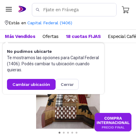
Estás en
Capital Federal
(
1406
)
Más Vendidos
Ofertas
18 cuotas FIJAS
Especial Caf
No pudimos ubicarte
Ropa de cama
Edredones
Te mostramos las opciones para
Capital Federal
(
1406
). Podés cambiar tu ubicación cuando
quieras.
cambiar ubicación
cerrar