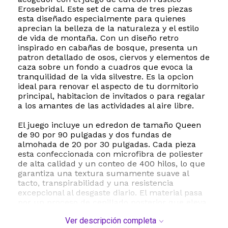
Erosebridal. Este set de cama de tres piezas
esta diseñado especialmente para quienes
aprecian la belleza de la naturaleza y el estilo
de vida de montaña. Con un diseño retro
inspirado en cabañas de bosque, presenta un
patron detallado de osos, ciervos y elementos de
caza sobre un fondo a cuadros que evoca la
tranquilidad de la vida silvestre. Es la opcion
ideal para renovar el aspecto de tu dormitorio
principal, habitacion de invitados o para regalar
a los amantes de las actividades al aire libre.
El juego incluye un edredon de tamaño Queen
de 90 por 90 pulgadas y dos fundas de
almohada de 20 por 30 pulgadas. Cada pieza
esta confeccionada con microfibra de poliester
de alta calidad y un conteo de 400 hilos, lo que
garantiza una textura sumamente suave al
tacto, transpirabilidad y una resistencia
excepcional al desgaste diario. El material pasa
por un proceso de cepillado posterior que eleva
su suavidad, brindando una experiencia de
Ver descripción completa
descanso sumamente confortable durante toda