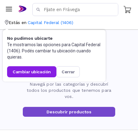
Estás en
Capital Federal
(
1406
)
No pudimos ubicarte
Te mostramos las opciones para
Capital Federal
(
1406
). Podés cambiar tu ubicación cuando
quieras.
cambiar ubicación
cerrar
La página no existe
Navegá por las categorías y descubrí
todos los productos que tenemos para
vos.
Descubrir productos