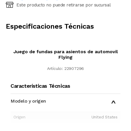
Este producto no puede retirarse por sucursal
Ingresá código postal (sólo números)
CALCULAR
Especificaciones Técnicas
Juego de fundas para asientos de automovil
Flying
Artículo:
22907296
Características Técnicas
Modelo y origen
Origen
United States