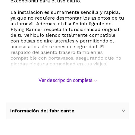
excepcional para el uso diario.
La instalacion es sumamente sencilla y rapida,
ya que no requiere desmontar los asientos de tu
automovil. Ademas, el diseño inteligente de
Flying Banner respeta la funcionalidad original
de tu vehiculo siendo totalmente compatible
con bolsas de aire laterales y permitiendo el
acceso a los cinturones de seguridad. El
respaldo del asiento trasero tambien es
compatible con portavasos, asegurando que no
pierdas ninguna comodidad en tus viajes.
Este juego completo incluye cinco fundas para
Ver descripción completa
apoyacabezas, dos fundas para asientos
delanteros, una funda para el respaldo trasero y
una funda para la base del asiento trasero. Es la
opcion ideal para quienes buscan proteger el
tapizado original contra el desgaste, manchas y
rayos UV, manteniendo un ambiente limpio y
Información del fabricante
estilizado dentro del automovil.
ESTE PRODUCTO VIENE DE USA DENTRO DEL
MARCO DEL SERVICIO "PUERTA A PUERTA" QUE