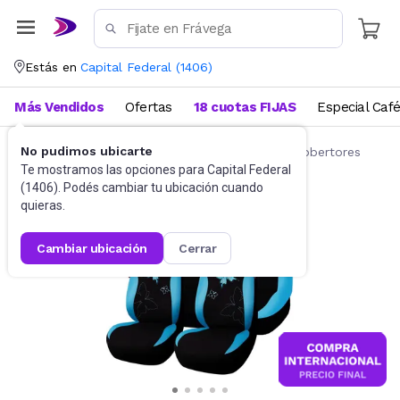
Estás en
Capital Federal
(
1406
)
Más Vendidos
Ofertas
18 cuotas FIJAS
Especial Caf
No pudimos ubicarte
Accesorios para autos y motos
Fundas y cobertores
Te mostramos las opciones para
Capital Federal
(
1406
). Podés cambiar tu ubicación cuando
quieras.
cambiar ubicación
cerrar