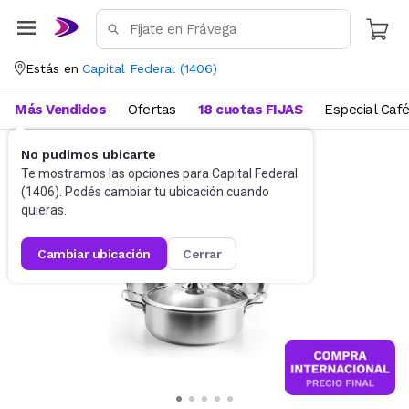
Estás en
Capital Federal
(
1406
)
Más Vendidos
Ofertas
18 cuotas FIJAS
Especial Caf
No pudimos ubicarte
Bazar
Baterías de cocina y ollas
Te mostramos las opciones para
Capital Federal
(
1406
). Podés cambiar tu ubicación cuando
quieras.
cambiar ubicación
cerrar