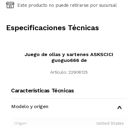
Este producto no puede retirarse por sucursal
Ingresá código postal (sólo números)
CALCULAR
Especificaciones Técnicas
Juego de ollas y sartenes ASKSCICI
guoguo666 de
Artículo:
22906125
Características Técnicas
Modelo y origen
Origen
United States