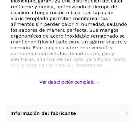
inoxidable, garantiza una distribucion del calor
uniforme y rapida, optimizando el tiempo de
coccion a fuego medio o bajo. Las tapas de
vidrio templado permiten monitorear los
alimentos sin perder calor ni humedad, sellando
los sabores de manera perfecta. Sus mangos
ergonomicos de acero inoxidable remachado se
mantienen frios al tacto para un agarre seguro y
comodo. Este juego es altamente versatil y
compatible con estufas de induccion, gas y
electricas, ademas de ser apto para horno hasta
500 grados Fahrenheit. Su limpieza es
sumamente sencilla gracias a su superficie
resistente a rayones, siendo apto para
Ver descripción completa
lavavajillas y permitiendo el uso de utensilios
metalicos sin riesgo de desgaste.
ESTE PRODUCTO VIENE DE USA DENTRO DEL
MARCO DEL SERVICIO "PUERTA A PUERTA" QUE
RIGE PARA LOS ENVíOS POSTALES
Información del fabricante
INTERNACIONALES.
RECIBIRA EL PRODUCTO ENTRE 10 Y 12 DIAS
DESPUES DE SU COMPRA.