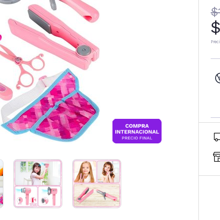
$
$
Prec