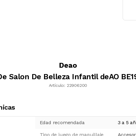
Deao
e Salon De Belleza Infantil deAO BE
Artículo:
22906200
nicas
Edad recomendada
3 a 5 a
Tipo de juego de maquillaje
Accesor