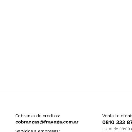
Ver más contenido
Cobranza de créditos:
Venta telefóni
cobranzas@fravega.com.ar
0810 333 8
LU-VI de 08:00 
Servicios a empresas: