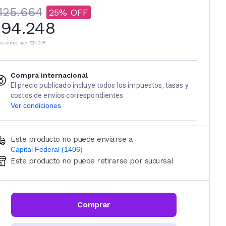
125.664
25
94.248
io s/imp. nac.
$94.248
Compra internacional
El precio publicado incluye todos los impuestos, tasas y
costos de envíos correspondientes
Ver condiciones
Este producto no puede enviarse a
Capital Federal (1406)
Este producto no puede retirarse por sucursal
Ingresá código postal (sólo números)
CALCULAR
Comprar