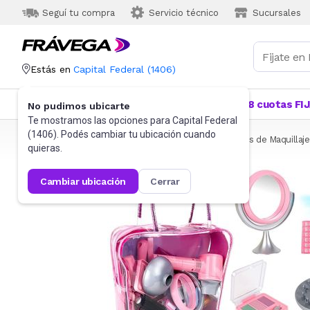
Seguí tu compra
Servicio técnico
Sucursales
Estás en
Capital Federal
(
1406
)
Categorías
Más Vendidos
Ofertas
18 cuotas FI
No pudimos ubicarte
Te mostramos las opciones para
Capital Federal
(
1406
). Podés cambiar tu ubicación cuando
Frávega
Juguetes y Juegos
Sets y otros
Juegos de Maquillaje
quieras.
cambiar ubicación
cerrar