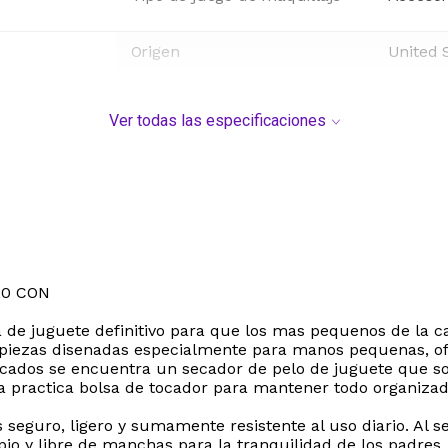
Origen
United 
Ver todas las especificaciones
20 CON
sta de juguete definitivo para que los mas pequenos de la c
piezas disenadas especialmente para manos pequenas, ofre
ados se encuentra un secador de pelo de juguete que sopla
una practica bolsa de tocador para mantener todo organiza
s seguro, ligero y sumamente resistente al uso diario. Al s
pio y libre de manchas para la tranquilidad de los padres.