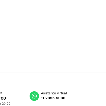
ca:
Asistente virtual
700
11 2855 5086
a 20:00